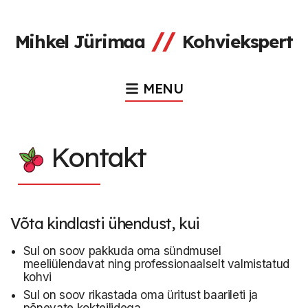
//
Mihkel Jürimaa
Kohviekspert
MENU
Kontakt
Võta kindlasti ühendust, kui
Sul on soov pakkuda oma sündmusel
meeliülendavat ning professionaalselt valmistatud
kohvi
Sul on soov rikastada oma üritust baarileti ja
põnevate kokteilidega